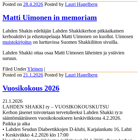
Posted on
28.4.2026
Posted
by
Lauri Hagelberg
Matti Uimonen in memoriam
Lahden Shakin edeltäjän Lahden Shakkikerhon pitkäaikainen
kerhoaktiivi ja edustuspelaaja Matti Uimonen on kuollut. Uimosen
muistokirjoitus
on luettavissa Suomen Shakkiliiton sivuilla.
Lahden Shakki ottaa osaa Matti Uimosen läheisten ja ystävien
suruun.
Filed Under
Yleinen
|
Posted on
21.1.2026
Posted
by
Lauri Hagelberg
Vuosikokous 2026
21.1.2026
LAHDEN SHAKKI ry – VUOSIKOKOUSKUTSU
Kerhon jäsenet toivotetaan tervetulleeksi Lahden Shakki ry:n
sääntömääräiseen vuosikokoukseen keskiviikkona 4.2.2026.
Paikka ja aika
• Lahden Seudun Diabeetikkojen D-klubi, Karjalankatu 16, Lahti
• Keskiviikko 4.2.2026 klo 17:00