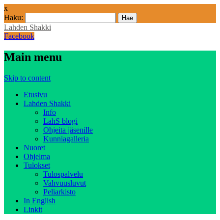
x
Haku:
Lahden Shakki
Facebook
Main menu
Skip to content
Etusivu
Lahden Shakki
Info
LahS blogi
Ohjeita jäsenille
Kunniagalleria
Nuoret
Ohjelma
Tulokset
Tulospalvelu
Vahvuusluvut
Peliarkisto
In English
Linkit