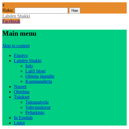
x
Haku:
Lahden Shakki
Facebook
Main menu
Skip to content
Etusivu
Lahden Shakki
Info
LahS blogi
Ohjeita jäsenille
Kunniagalleria
Nuoret
Ohjelma
Tulokset
Tulospalvelu
Vahvuusluvut
Peliarkisto
In English
Linkit