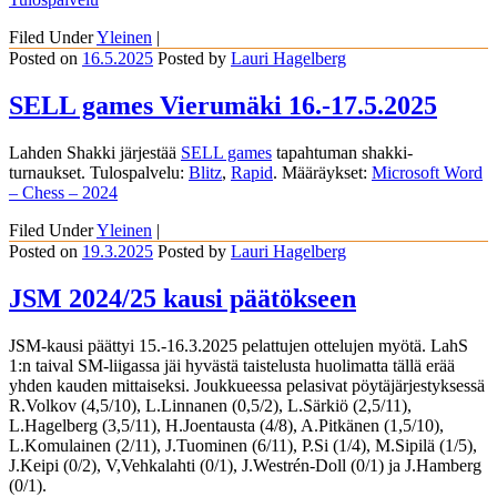
Filed Under
Yleinen
|
Posted on
16.5.2025
Posted
by
Lauri Hagelberg
SELL games Vierumäki 16.-17.5.2025
Lahden Shakki järjestää
SELL games
tapahtuman shakki-
turnaukset. Tulospalvelu:
Blitz
,
Rapid
. Määräykset:
Microsoft Word
– Chess – 2024
Filed Under
Yleinen
|
Posted on
19.3.2025
Posted
by
Lauri Hagelberg
JSM 2024/25 kausi päätökseen
JSM-kausi päättyi 15.-16.3.2025 pelattujen ottelujen myötä. LahS
1:n taival SM-liigassa jäi hyvästä taistelusta huolimatta tällä erää
yhden kauden mittaiseksi. Joukkueessa pelasivat pöytäjärjestyksessä
R.Volkov (4,5/10), L.Linnanen (0,5/2), L.Särkiö (2,5/11),
L.Hagelberg (3,5/11), H.Joentausta (4/8), A.Pitkänen (1,5/10),
L.Komulainen (2/11), J.Tuominen (6/11), P.Si (1/4), M.Sipilä (1/5),
J.Keipi (0/2), V,Vehkalahti (0/1), J.Westrén-Doll (0/1) ja J.Hamberg
(0/1).