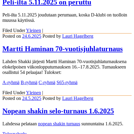
Peli-ilta 5.11.2025 on peruttu
Peli-ilta 5.11.2025 joudutaan perumaan, koska D-klubi on tuolloin
muussa käytössä.
Filed Under
Yleinen
|
Posted on
24.6.2025
Posted
by
Lauri Hagelberg
Martti Haminan 70-vuotisjuhlaturnaus
Lahden Shakki järjesti Martti Haminan 70-vuotisjuhlaturnauksena
elokelpoisen viikonlopputurnauksen 16.–17.8.2025. Turnaukseen
osallistui 54 pelaajaa! Tulokset:
A-ryhmä
B-ryhmä
C-ryhmä
S65-ryhmä
Filed Under
Yleinen
|
Posted on
24.5.2025
Posted
by
Lauri Hagelberg
Nopean shakin selo-turnaus 1.6.2025
Lahdessa pelataan
nopean shakin turnaus
sunnuntaina 1.6.2025.
Tulospalvelu