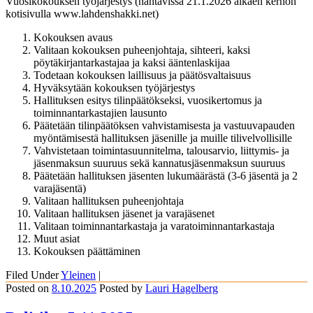
Vuosikokouksen työjärjestys (nähtävissä 21.1.2026 alkaen kerhon
kotisivulla www.lahdenshakki.net)
Kokouksen avaus
Valitaan kokouksen puheenjohtaja, sihteeri, kaksi
pöytäkirjantarkastajaa ja kaksi ääntenlaskijaa
Todetaan kokouksen laillisuus ja päätösvaltaisuus
Hyväksytään kokouksen työjärjestys
Hallituksen esitys tilinpäätökseksi, vuosikertomus ja
toiminnantarkastajien lausunto
Päätetään tilinpäätöksen vahvistamisesta ja vastuuvapauden
myöntämisestä hallituksen jäsenille ja muille tilivelvollisille
Vahvistetaan toimintasuunnitelma, talousarvio, liittymis- ja
jäsenmaksun suuruus sekä kannatusjäsenmaksun suuruus
Päätetään hallituksen jäsenten lukumäärästä (3-6 jäsentä ja 2
varajäsentä)
Valitaan hallituksen puheenjohtaja
Valitaan hallituksen jäsenet ja varajäsenet
Valitaan toiminnantarkastaja ja varatoiminnantarkastaja
Muut asiat
Kokouksen päättäminen
Filed Under
Yleinen
|
Posted on
8.10.2025
Posted
by
Lauri Hagelberg