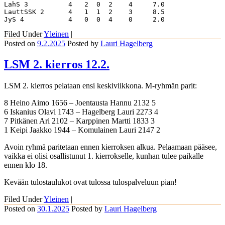
LahS 3          4   2  0  2    4     7.0 

LauttSSK 2      4   1  1  2    3     8.5 

JyS 4           4   0  0  4    0     2.0
Filed Under
Yleinen
|
Posted on
9.2.2025
Posted
by
Lauri Hagelberg
LSM 2. kierros 12.2.
LSM 2. kierros pelataan ensi keskiviikkona. M-ryhmän parit:
8 Heino Aimo 1656 – Joentausta Hannu 2132 5
6 Iskanius Olavi 1743 – Hagelberg Lauri 2273 4
7 Pitkänen Ari 2102 – Karppinen Martti 1833 3
1 Keipi Jaakko 1944 – Komulainen Lauri 2147 2
Avoin ryhmä paritetaan ennen kierroksen alkua. Pelaamaan pääsee,
vaikka ei olisi osallistunut 1. kierrokselle, kunhan tulee paikalle
ennen klo 18.
Kevään tulostaulukot ovat tulossa tulospalveluun pian!
Filed Under
Yleinen
|
Posted on
30.1.2025
Posted
by
Lauri Hagelberg