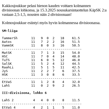
Kakkosjoukkue pelasi hienon kauden voittaen kolmannen
divisioonan lohkonsa, ja 15.3.2025 nousukarsintaottelun KäpSK 2:a
vastaan 2,5-1,5, nousten näin 2-divisioonaan!
Kolmosjoukkue esiintyi myös hyvin kolmannessa divisioonassa.
SM-liiga
TammerSh       11   9  0  2   18    61.5 

Aatos          11   7  2  2   16    51.5 

VammSK         11   8  0  3   16    50.5 

-----------------------------------------

MatSK          11   7  1  3   15    54.0 

HSC            11   7  0  4   14    48.0 

TuTS           11   6  0  5   12    46.0 

SalSK          11   5  2  4   12    44.5 

RaahLi         11   5  1  5   11    42.5 

JyS            11   2  2  7    6    37.5 

HSK            11   3  0  8    6    33.5 

-----------------------------------------

EtVaS          11   1  2  8    4    32.0 

LahS           11   0  2  9    2    26.5 

III-divisioona, lohko 6
LahS 2          4   4  0  0    8    11.5 

-----------------------------------------

EtVaS 4         4   2  1  1    5    11.0 
