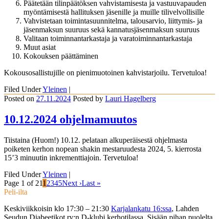
Päätetään tilinpäätöksen vahvistamisesta ja vastuuvapauden
myöntämisestä hallituksen jäsenille ja muille tilivelvollisille
Vahvistetaan toimintasuunnitelma, talousarvio, liittymis- ja
jäsenmaksun suuruus sekä kannatusjäsenmaksun suuruus
Valitaan toiminnantarkastaja ja varatoiminnantarkastaja
Muut asiat
Kokouksen päättäminen
Kokousosallistujille on pienimuotoinen kahvistarjoilu. Tervetuloa!
Filed Under
Yleinen
|
Posted on
27.11.2024
Posted
by
Lauri Hagelberg
10.12.2024 ohjelmamuutos
Tiistaina (Huom!) 10.12. pelataan alkuperäisestä ohjelmasta
poiketen kerhon nopean shakin mestaruudesta 2024, 5. kierrosta
15’3 minuutin inkrementtiajoin. Tervetuloa!
Filed Under
Yleinen
|
Page 1 of 21
1
2
3
4
5
Next ›
Last »
Peli-ilta
Keskiviikkoisin klo 17:30 – 21:30
Karjalankatu 16:ssa
, Lahden
Seudun Diabeetikot ry:n D-klubi kerhotilassa. Sisään pihan puolelta.