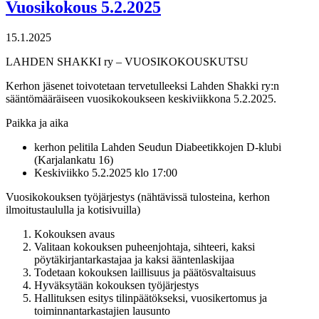
Vuosikokous 5.2.2025
15.1.2025
LAHDEN SHAKKI ry – VUOSIKOKOUSKUTSU
Kerhon jäsenet toivotetaan tervetulleeksi Lahden Shakki ry:n
sääntömääräiseen vuosikokoukseen keskiviikkona 5.2.2025.
Paikka ja aika
kerhon pelitila Lahden Seudun Diabeetikkojen D-klubi
(Karjalankatu 16)
Keskiviikko 5.2.2025 klo 17:00
Vuosikokouksen työjärjestys (nähtävissä tulosteina, kerhon
ilmoitustaululla ja kotisivuilla)
Kokouksen avaus
Valitaan kokouksen puheenjohtaja, sihteeri, kaksi
pöytäkirjantarkastajaa ja kaksi ääntenlaskijaa
Todetaan kokouksen laillisuus ja päätösvaltaisuus
Hyväksytään kokouksen työjärjestys
Hallituksen esitys tilinpäätökseksi, vuosikertomus ja
toiminnantarkastajien lausunto