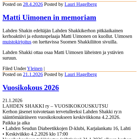
Posted on
28.4.2026
Posted
by
Lauri Hagelberg
Matti Uimonen in memoriam
Lahden Shakin edeltäjän Lahden Shakkikerhon pitkäaikainen
kerhoaktiivi ja edustuspelaaja Matti Uimonen on kuollut. Uimosen
muistokirjoitus
on luettavissa Suomen Shakkiliiton sivuilla.
Lahden Shakki ottaa osaa Matti Uimosen läheisten ja ystävien
suruun.
Filed Under
Yleinen
|
Posted on
21.1.2026
Posted
by
Lauri Hagelberg
Vuosikokous 2026
21.1.2026
LAHDEN SHAKKI ry – VUOSIKOKOUSKUTSU
Kerhon jäsenet toivotetaan tervetulleeksi Lahden Shakki ry:n
sääntömääräiseen vuosikokoukseen keskiviikkona 4.2.2026.
Paikka ja aika
• Lahden Seudun Diabeetikkojen D-klubi, Karjalankatu 16, Lahti
• Keskiviikko 4.2.2026 klo 17:00