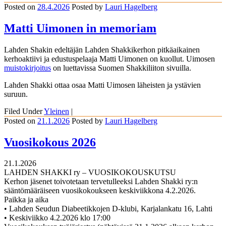
Posted on
28.4.2026
Posted
by
Lauri Hagelberg
Matti Uimonen in memoriam
Lahden Shakin edeltäjän Lahden Shakkikerhon pitkäaikainen
kerhoaktiivi ja edustuspelaaja Matti Uimonen on kuollut. Uimosen
muistokirjoitus
on luettavissa Suomen Shakkiliiton sivuilla.
Lahden Shakki ottaa osaa Matti Uimosen läheisten ja ystävien
suruun.
Filed Under
Yleinen
|
Posted on
21.1.2026
Posted
by
Lauri Hagelberg
Vuosikokous 2026
21.1.2026
LAHDEN SHAKKI ry – VUOSIKOKOUSKUTSU
Kerhon jäsenet toivotetaan tervetulleeksi Lahden Shakki ry:n
sääntömääräiseen vuosikokoukseen keskiviikkona 4.2.2026.
Paikka ja aika
• Lahden Seudun Diabeetikkojen D-klubi, Karjalankatu 16, Lahti
• Keskiviikko 4.2.2026 klo 17:00