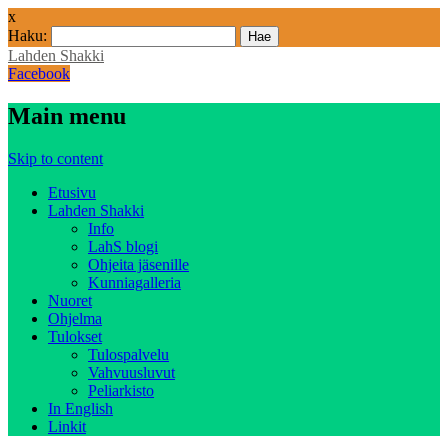
x
Haku:
Lahden Shakki
Facebook
Main menu
Skip to content
Etusivu
Lahden Shakki
Info
LahS blogi
Ohjeita jäsenille
Kunniagalleria
Nuoret
Ohjelma
Tulokset
Tulospalvelu
Vahvuusluvut
Peliarkisto
In English
Linkit