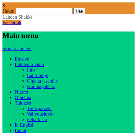
x
Haku:
Lahden Shakki
Facebook
Main menu
Skip to content
Etusivu
Lahden Shakki
Info
LahS blogi
Ohjeita jäsenille
Kunniagalleria
Nuoret
Ohjelma
Tulokset
Tulospalvelu
Vahvuusluvut
Peliarkisto
In English
Linkit