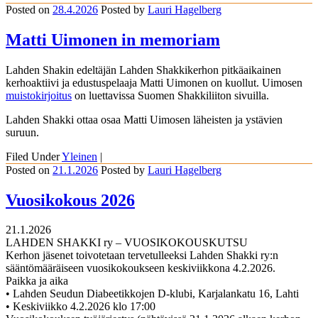
Posted on
28.4.2026
Posted
by
Lauri Hagelberg
Matti Uimonen in memoriam
Lahden Shakin edeltäjän Lahden Shakkikerhon pitkäaikainen
kerhoaktiivi ja edustuspelaaja Matti Uimonen on kuollut. Uimosen
muistokirjoitus
on luettavissa Suomen Shakkiliiton sivuilla.
Lahden Shakki ottaa osaa Matti Uimosen läheisten ja ystävien
suruun.
Filed Under
Yleinen
|
Posted on
21.1.2026
Posted
by
Lauri Hagelberg
Vuosikokous 2026
21.1.2026
LAHDEN SHAKKI ry – VUOSIKOKOUSKUTSU
Kerhon jäsenet toivotetaan tervetulleeksi Lahden Shakki ry:n
sääntömääräiseen vuosikokoukseen keskiviikkona 4.2.2026.
Paikka ja aika
• Lahden Seudun Diabeetikkojen D-klubi, Karjalankatu 16, Lahti
• Keskiviikko 4.2.2026 klo 17:00